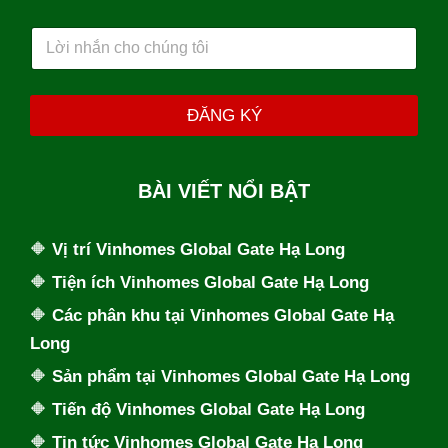
a
t
i
h
L
l
o
ờ
ạ
i
i
n
*
h
ĐĂNG KÝ
ắ
n
c
h
BÀI VIẾT NỔI BẬT
o
c
h
🔶
Vị trí Vinhomes Global Gate Hạ Long
ú
🔶
Tiện ích Vinhomes Global Gate Hạ Long
n
g
🔶
Các phân khu tại Vinhomes Global Gate Hạ
t
ô
Long
i
🔶
Sản phẩm tại Vinhomes Global Gate Hạ Long
🔶
Tiến độ Vinhomes Global Gate Hạ Long
🔶
Tin tức Vinhomes Global Gate Hạ Long